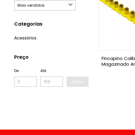
Categorias
Acessórios
Preço
Fincapino Calib
Magazinado A
C/100un
De
Até
Aplicar