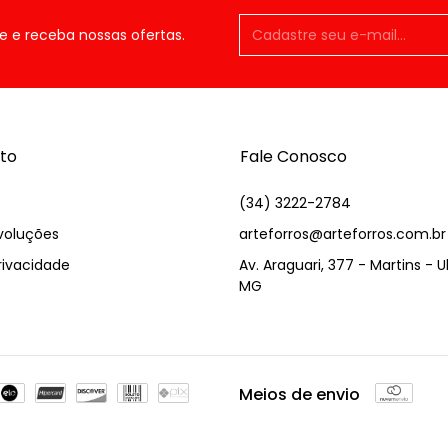
e e receba nossas ofertas.
to
Fale Conosco
(34) 3222-2784
voluções
arteforros@arteforros.com.br
Privacidade
Av. Araguari, 377 - Martins - 
MG
Meios de envio