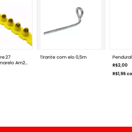
re.27
Tirante com elo 0,5m
Pendural
marelo Am27
R$2,00
R$1,96
c