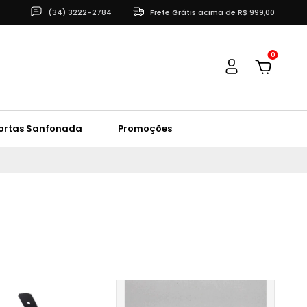
(34) 3222-2784
Frete Grátis acima de R$ 999,00
0
ortas Sanfonada
Promoções