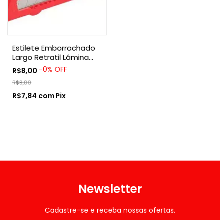
Estilete Emborrachado
Largo Retratil Lâmina
18mm Nove54 954
-
0
%
OFF
R$8,00
R$8,00
R$7,84
com
Pix
Newsletter
Cadastre-se e receba nossas ofertas.