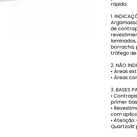
rápida.
1. INDICAÇ
Argamassa 
de contrap
revestiment
laminados, 
borracha, 
tráfego de
2. NÃO IN
• Áreas ext
• Áreas co
3. BASES 
• Contrapi
primer base
• Revestim
com aplica
• Atenção:
Quartzolit 