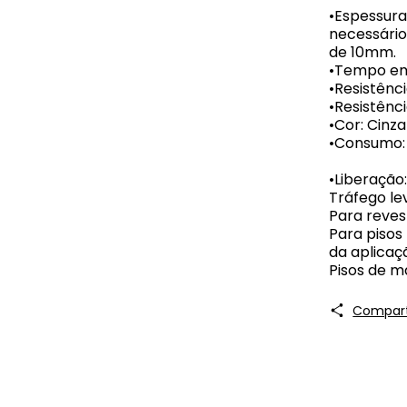
•Espessura
necessário
de 10mm.
•Tempo em
•Resistênci
•Resistênc
•Cor: Cinza
•Consumo: 
•Liberação:
Tráfego le
Para reves
Para pisos 
da aplicaç
Pisos de m
Compart