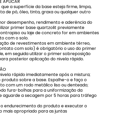
E APLICAR
e que a superfície da base esteja firme, limpa,
ta de pó, óleo, tinta, graxa ou qualquer outro
hor desempenho, rendimento e aderência do
tilizar primer base quartzolit previamente
ontrapiso ou laje de concreto for em ambientes
o com o solo.
lação de revestimentos em ambiente térreo,
ontato com solo) é obrigatório o uso do primer
e, em seguida utilizar o primer sobreposição
para posterior aplicação do nivela rápido.
ÇÃO
 nivela rápido imediatamente após a mistura;
o produto sobre a base. Espalhe-o e faço o
o com um rodo metálico liso ou denteado;
odo fura-bolhas para a uniformização da
 e aguarde a secagem por 5 horas para tráfego
 o endurecimento do produto e executar o
 mais apropriado para as juntas