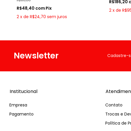
R$60,00
R$186,20
R$48,40
com
Pix
2
x
de
R$9
2
x
de
R$24,70
sem juros
Newsletter
Cadastre-s
Institucional
Atendimen
Empresa
Contato
Pagamento
Trocas e De
Política de 