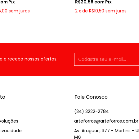
com
Pix
R$20,58
com
Pix
5,00
sem juros
2
x
de
R$10,50
sem juros
e e receba nossas ofertas.
to
Fale Conosco
(34) 3222-2784
voluções
arteforros@arteforros.com.br
Privacidade
Av. Araguari, 377 - Martins - 
MG