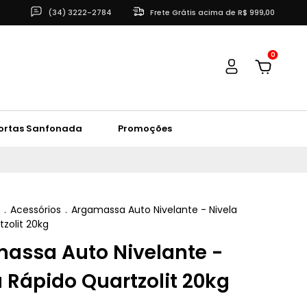
(34) 3222-2784
Frete Grátis acima de R$ 999,00
0
ortas Sanfonada
Promoções
.
Acessórios
.
Argamassa Auto Nivelante - Nivela
zolit 20kg
assa Auto Nivelante -
a Rápido Quartzolit 20kg