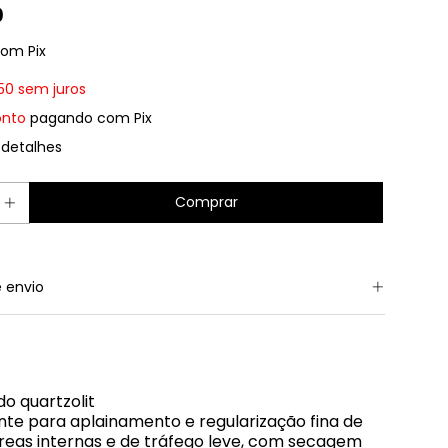
0
com
Pix
50
sem juros
onto
pagando com Pix
 detalhes
 envio
do quartzolit
nte para aplainamento e regularização fina de
reas internas e de tráfego leve, com secagem