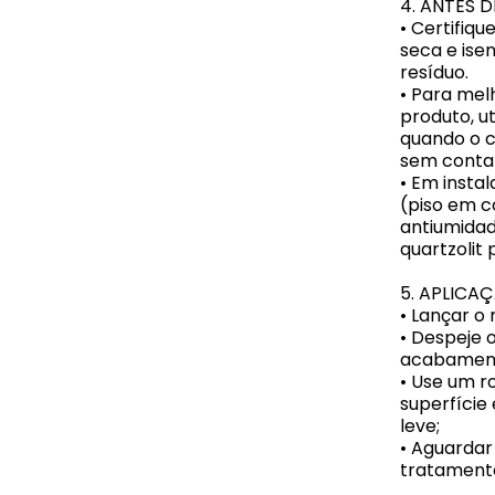
4. ANTES D
• Certifiqu
seca e isen
resíduo.
• Para mel
produto, u
quando o c
sem contat
• Em insta
(piso em c
antiumidad
quartzolit 
5. APLICA
• Lançar o
• Despeje 
acabament
• Use um r
superfície
leve;
• Aguardar
tratamento