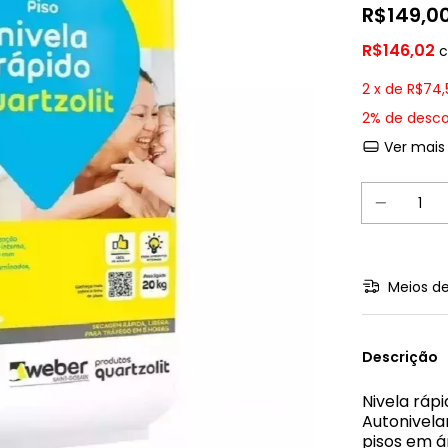
R$149,0
R$146,02
2
x de
R$74,
2% de desc
Ver mais
Meios de
Descrição
Nivela rápi
Autonivela
pisos em á