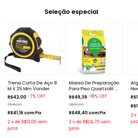
Seleção especial
Trena Curta De Aço 8
Massa De Preparação
Ar
M X 25 Mm Vonder
Para Piso Quartzolit -
Niv
10kg
Ráp
-
7
%
OFF
-
18
%
OFF
R$42,00
R$49,39
R$
20
R$45,00
R$60,00
R$
R$41,16
com
Pix
R$48,40
com
Pix
2
x
jur
2
x
de
R$21,00
sem
2
x
de
R$24,70
sem
juros
juros