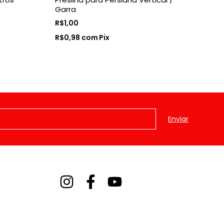
Garra
In
R$1,00
R$
R$0,98
com
Pix
R$