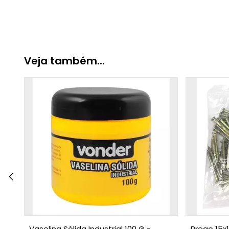
Veja também...
X
Vaselina Sólida Industrial 100 G -
Prego 15x