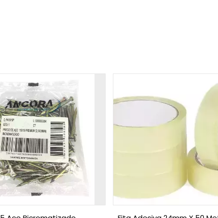
15 Aço Bicromatizado
Fita Adesiva 24mm X 50 Me