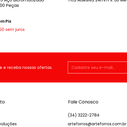
100 Peças
om
Pix
,50
sem juros
e e receba nossas ofertas.
to
Fale Conosco
(34) 3222-2784
voluções
arteforros@arteforros.com.br