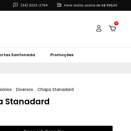
(34) 3222-2784
Frete Grátis acima de R$ 999,00
0
ortas Sanfonada
Promoções
sórios
.
Diversos
.
Chapa Stanadard
 Stanadard