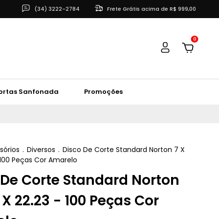
(34) 3222-2784
Frete Grátis acima de R$ 999,00
0
ortas Sanfonada
Promoções
sórios
.
Diversos
.
Disco De Corte Standard Norton 7 X
- 100 Peças Cor Amarelo
 De Corte Standard Norton
6 X 22.23 - 100 Peças Cor