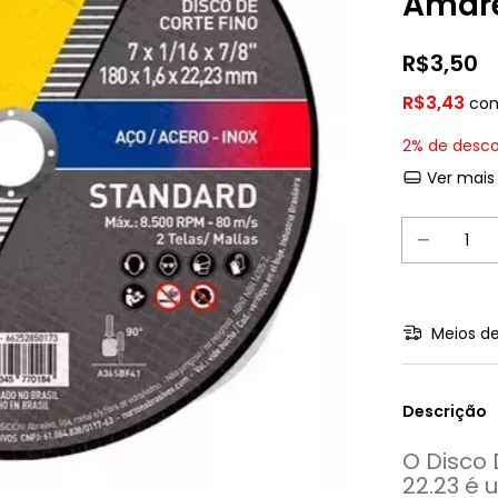
Amar
R$3,50
R$3,43
co
2% de desc
Ver mais
Meios de
Descrição
O Disco 
22.23 é