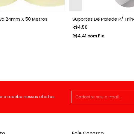
iva 24mm X 50 Metros
Suportes De Parede P/ Trilh
R$4,50
R$4,41
com
Pix
e e receba nossas ofertas.
to
Fale Conosco