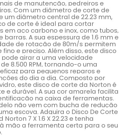
onais de manutenção, pedreiros e
iros. Com um diâmetro de corte de
e um diâmetro central de 22.23 mm,
co de corte é ideal para cortar
s em aço carbono e inox, como tubos,
 barras. A sua espessura de 1.6 mm e
idade de rotação de 80m/s permitem
 fino e preciso. Além disso, este disco
 pode girar a uma velocidade
de 8.500 RPM, tornando-o uma
 eficaz para pequenos reparos e
ções do dia a dia. Composto por
 vidro, este disco de corte da Norton é
te e durável. A sua cor amarela facilita
entificação na caixa de ferramentas.
delo não vem com bucha de redução
uma escova. Adquira o Disco De Corte
 Norton 7 X 1.6 X 22.23 e tenha
à mão a ferramenta certa para o seu
.