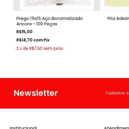
Prego 15x15 Aço Bicromatizado
Fita Ades
Ancora - 100 Peças
R$15,00
R$14,70
com
Pix
2
x
de
R$7,50
sem juros
Newsletter
Cadastre-s
Institucional
Atendimen