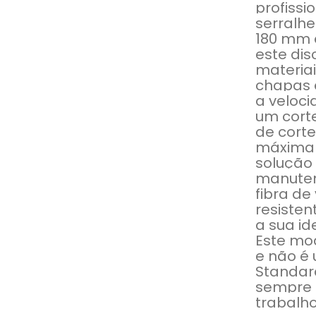
profissi
serralhe
180 mm 
este dis
materiai
chapas e
a veloc
um corte
de corte
máxima 
solução
manuten
fibra de
resisten
a sua id
Este mo
e não é 
Standard
sempre 
trabalho