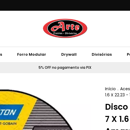
s
Forro Modular
Drywall
Divisórias
P
5% OFF no pagamento via PIX
Início
.
Aces
1.6 X 22.23 
Disco
7 X 1.