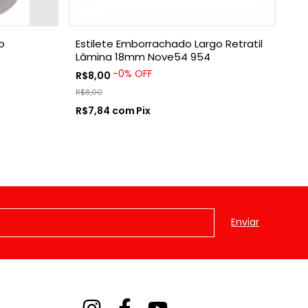
o
Estilete Emborrachado Largo Retratil
Lâ
Lâmina 18mm Nove54 954
No
-
0
%
OFF
R$8,00
R$
R$8,00
R$
R$7,84
com
Pix