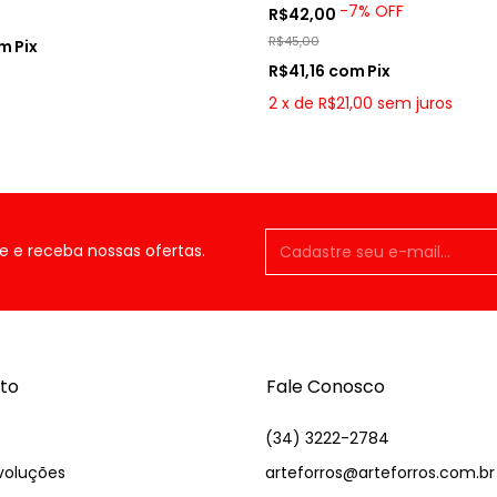
-
7
%
OFF
R$42,00
R$45,00
om
Pix
R$41,16
com
Pix
2
x
de
R$21,00
sem juros
e e receba nossas ofertas.
to
Fale Conosco
(34) 3222-2784
voluções
arteforros@arteforros.com.br