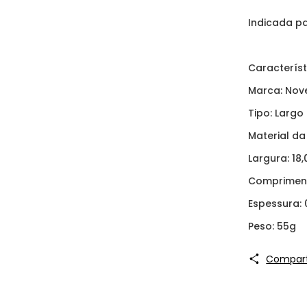
Indicada pa
Característ
Marca: Nov
Tipo: Largo
Material da
Largura: 1
Compriment
Espessura:
Peso: 55g
Compart