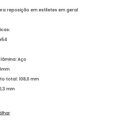
ra reposição em estiletes em geral
icas:
e54
 lâmina: Aço
8,0mm
o total: 108,0 mm
 0,3 mm
ilhar