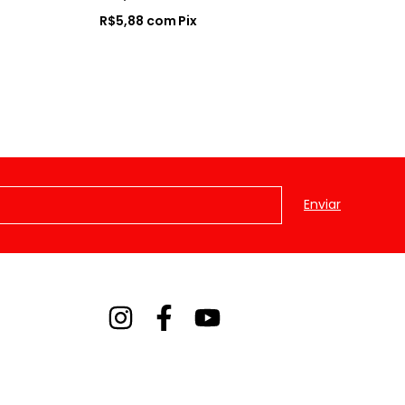
R$
R$5,88
com
Pix
R$8
R$