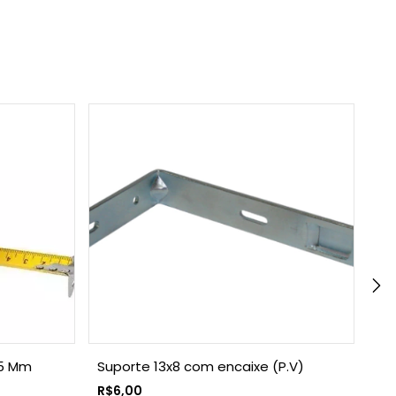
25 Mm
Suporte 13x8 com encaixe (P.V)
Es
Lâ
R$6,00