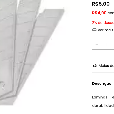
R$5,00
R$4,90
co
2% de desc
Ver mais
Meios de
Descrição
Lâminas 
durabilida