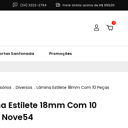
(34) 3222-2784
Frete Grátis acima de R$ 999,00
0
ortas Sanfonada
Promoções
sórios
.
Diversos
.
Lâmina Estilete 18mm Com 10 Peças
a Estilete 18mm Com 10
 Nove54